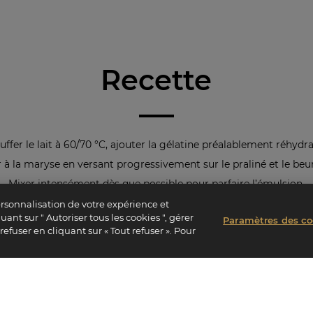
Recette
uffer le lait à 60/70 °C, ajouter la gélatine préalablement réhydra
à la maryse en versant progressivement sur le praliné et le beu
Mixer intensément dès que possible pour parfaire l’émulsion.
Laisser cristalliser au réfrigérateur idéalement 12 heures à 4°C.
ersonnalisation de votre expérience et
ant sur " Autoriser tous les cookies ", gérer
Paramètres des co
efuser en cliquant sur « Tout refuser ». Pour