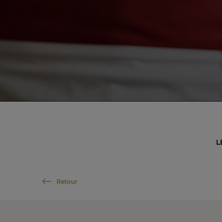
L
Retour