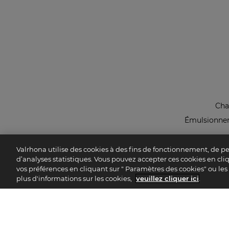
Cha
Émulsionner 
Valrhona utilise des cookies à des fins de fonctionnement, de p
d’analyses statistiques. Vous pouvez accepter ces cookies en cliqu
vos préférences en cliquant sur " Paramètres des cookies" ou les r
plus d'informations sur les cookies,
veuillez cliquer ici
.