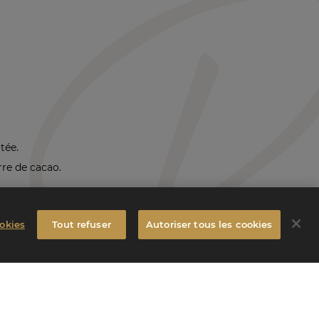
tée.
rre de cacao.
okies
Tout refuser
Autoriser tous les cookies