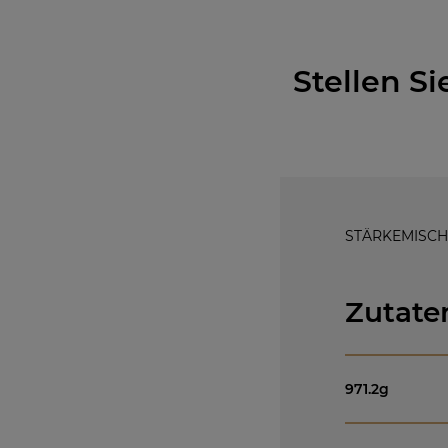
Stellen S
STÄRKEMISC
Zutate
971.2
g