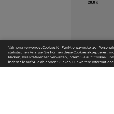
28.8
g
Valrhona verwendet Cookies für Funktionszwecke, zur Personalis
statistischen Analyse. Sie können diese Cookies akzeptieren, in
klicken, Ihre Präferenzen verwalten, indem Sie auf "Cookie-Eins
Ei
indem Sie auf "Alle ablehnen" klicken. Für weitere Information
E
Die fü