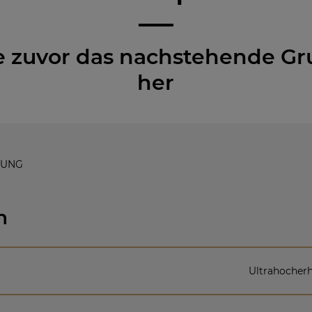
ie zuvor das nachstehende G
her
HUNG
n
Ultrahocherh