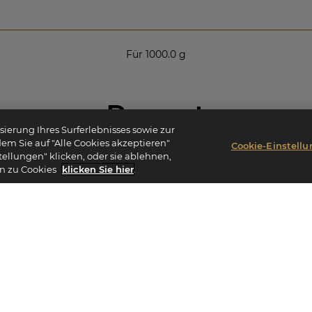
Für
1000.0
g
Rezept
ierung Ihres Surferlebnisses sowie zur
dem Sie auf "Alle Cookies akzeptieren"
Cookie-Einstell
tellungen" klicken, oder sie ablehnen,
n wenig kalte Milch mit Kartoffelstärke vermischen, beiseitestell
en zu Cookies
klicken Sie hier
.
Den Rest der Milch auf 85–90 °C erhitzen.
inen Teil der warmen Milch auf die Milch-Stärke-Mischung gebe
Alles in das Kochgefäß geben und aufkochen.
r das Rezept erforderliche Menge heiße Stärkemischung abwie